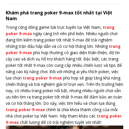
Khám phá trang poker 9-max tốt nhất tại Việt
Nam
Trong cộng đồng game bài trực tuyến tại Việt Nam,
trang
poker 9-max
ngày càng trở nên phổ biến. Nhiều người chơi
đang tìm kiếm trang poker tốt nhất 9-max để trải nghiệm
những trận đấu hấp dẫn và có cơ hội thắng lớn. Những
trang
poker 9-max
phù hợp thường có giao diện thân thiện, độ tin
cậy cao và dịch vụ hỗ trợ khách hàng tốt. Đặc biệt, các trang
poker tốt nhất 9-max còn cung cấp nhiều chiến lược và tips để
nâng cao kỹ năng chơi. Đối với những ai yêu thích poker, việc
lựa chọn
trang poker 9-max
phù hợp sẽ giúp tăng khả năng
chiến thắng và trải nghiệm giải trí trọn vẹn. Trên thị trường hiện
nay, có nhiều trang poker nổi bật, nhưng nhiều người chơi vẫn
ưu tiên tìm ra trang poker tốt nhất 9-max để đảm bảo an toàn
và cơ hội thắng lớn. Do vậy, việc tìm hiểu và chọn lựa đúng
trang poker 9-max
chính là chìa khóa thành công của mỗi
nhà chơi poker tại Việt Nam. Hãy tham khảo các
trang poker
9-max
chất lượng để có trải nghiệm tuyệt vời nhất!