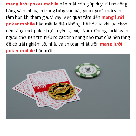
mạng lưới poker mobile
bảo mật còn giúp duy trì tính công
bằng và minh bạch trong từng ván bài, giúp người chơi yên
tâm hơn khi tham gia. Vì vậy, việc quan tâm đến
mạng lưới
poker mobile
bảo mật là điều không thể bỏ qua khi lựa chọn
nền tảng chơi poker trực tuyến tại Việt Nam. Chúng tôi khuyên
người chơi nên tìm hiểu rõ các tính năng bảo mật của nền tảng
để có trải nghiệm tốt nhất và an toàn nhất trên
mạng lưới
poker mobile
bảo mật.