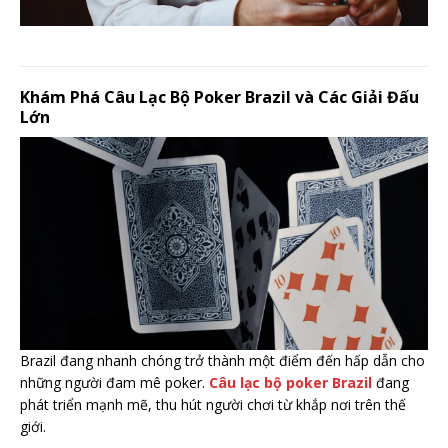
Khám Phá Câu Lạc Bộ Poker Brazil và Các Giải Đấu
Lớn
Brazil đang nhanh chóng trở thành một điểm đến hấp dẫn cho
những người đam mê poker.
Câu lạc bộ poker Brazil
đang
phát triển mạnh mẽ, thu hút người chơi từ khắp nơi trên thế
giới.